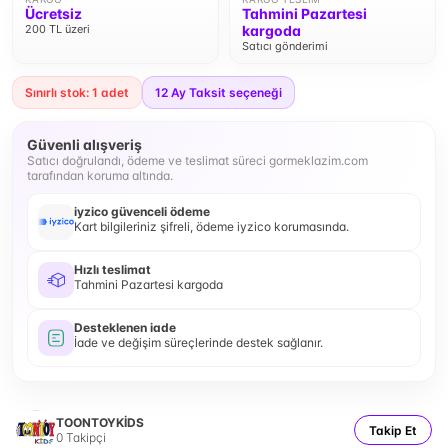
Ücretsiz
Tahmini Pazartesi
200 TL üzeri
kargoda
Satıcı gönderimi
Sınırlı stok: 1 adet
12
Ay Taksit seçeneği
Güvenli alışveriş
Satıcı doğrulandı, ödeme ve teslimat süreci gormeklazim.com
tarafından koruma altında.
iyzico güvenceli ödeme
Kart bilgileriniz şifreli, ödeme iyzico korumasında.
Hızlı teslimat
Tahmini Pazartesi kargoda
Desteklenen iade
İade ve değişim süreçlerinde destek sağlanır.
TOONTOYKİDS
Takip Et
0
Takipçi