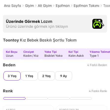
Ana Sayfa
Giyim
Alt Giyim
Eşofman
Eşofman Takımı
Toon
Üzerinde Görmek
Lazım
Ürünü üzerinde görmek için tıklayın
Toontoy
Kız Bebek Baskılı Şortlu Takım
Kol Boyu
Cinsiyet
Yaka Tipi
Kol Tipi
Yıkama Talimat
Uzun
Kadın / Kız
Bisiklet Yaka
Kalın Askılı
Type 1
Beden
4
Farklı
Beden
3 Yaş
1 Yaş
2 Yaş
9 Ay
Renk
4
Farklı
Renk
KARGO
KARGO TESLIM