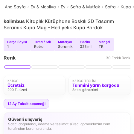
Ana Sayfa
Ev & Mobilya
Ev
Sofra & Mutfak
Sofra
Kupa
kalimbus
Kitaplık Kütüphane Baskılı 3D Tasarım
Seramik Kupa Mug - Hediyelik Kupa Bardak
Parça Sayısı
Tema / Stil
Materyal
Hacim
Menşei
1
Retro
Seramik
325 ml
TR
Renk
30
Farklı
Renk
KARGO
KARGO TESLIM
Ücretsiz
Tahmini yarın kargoda
200 TL üzeri
Satıcı gönderimi
12
Ay Taksit seçeneği
Güvenli alışveriş
Satıcı doğrulandı, ödeme ve teslimat süreci gormeklazim.com
tarafından koruma altında.