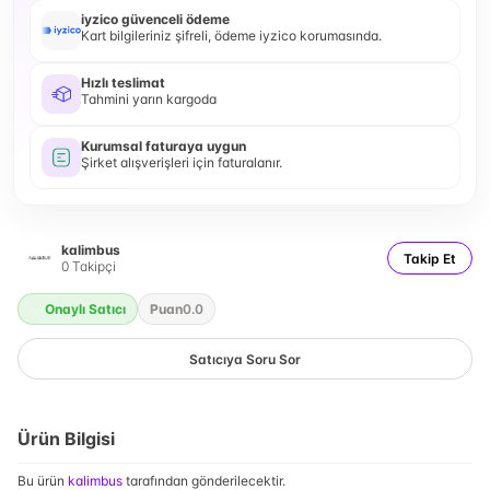
iyzico güvenceli ödeme
Kart bilgileriniz şifreli, ödeme iyzico korumasında.
Hızlı teslimat
Tahmini yarın kargoda
Kurumsal faturaya uygun
Şirket alışverişleri için faturalanır.
kalimbus
Takip Et
0
Takipçi
Onaylı Satıcı
Puan
0.0
Satıcıya Soru Sor
Ürün Bilgisi
Bu ürün
kalimbus
tarafından gönderilecektir.