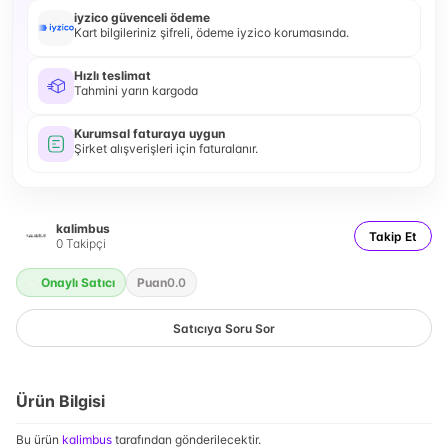
iyzico güvenceli ödeme
Kart bilgileriniz şifreli, ödeme iyzico korumasında.
Hızlı teslimat
Tahmini yarın kargoda
Kurumsal faturaya uygun
Şirket alışverişleri için faturalanır.
kalimbus
Takip Et
0
Takipçi
Onaylı Satıcı
Puan
0.0
Satıcıya Soru Sor
Ürün Bilgisi
Bu ürün
kalimbus
tarafından gönderilecektir.