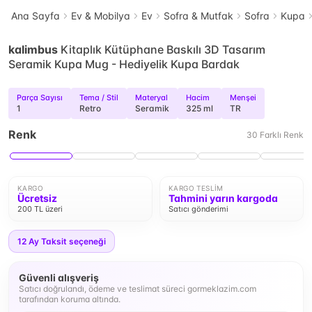
Ana Sayfa
Ev & Mobilya
Ev
Sofra & Mutfak
Sofra
Kupa
kalimbus
Kitaplık Kütüphane Baskılı 3D Tasarım
Seramik Kupa Mug - Hediyelik Kupa Bardak
Parça Sayısı
Tema / Stil
Materyal
Hacim
Menşei
1
Retro
Seramik
325 ml
TR
Renk
30
Farklı
Renk
KARGO
KARGO TESLIM
Ücretsiz
Tahmini yarın kargoda
200 TL üzeri
Satıcı gönderimi
12
Ay Taksit seçeneği
Güvenli alışveriş
Satıcı doğrulandı, ödeme ve teslimat süreci gormeklazim.com
tarafından koruma altında.