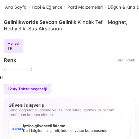
Ana Sayfa
Hobi & Eğlence
Parti Malzemeleri
Düğün & Kına 
Gelinlikworlds Sevcan Gelinlik
Kınalık Tef – Magnet,
Hediyelik, Süs Aksesuarı
Menşei
TR
Renk
1
Farklı
Renk
0
12
Ay Taksit seçeneği
Güvenli alışveriş
Satıcı doğrulandı, ödeme ve teslimat süreci gormeklazim.com
tarafından koruma altında.
iyzico güvenceli ödeme
Kart bilgileriniz şifreli, ödeme iyzico korumasında.