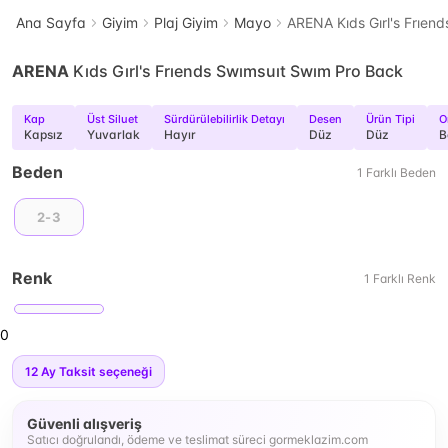
Ana Sayfa
Giyim
Plaj Giyim
Mayo
ARENA Kıds Gırl's Frıen
ARENA
Kıds Gırl's Frıends Swımsuıt Swım Pro Back
Kap
Üst Siluet
Sürdürülebilirlik Detayı
Desen
Ürün Tipi
O
Kapsız
Yuvarlak
Hayır
Düz
Düz
B
Beden
1
Farklı
Beden
2-3
Renk
1
Farklı
Renk
0
12
Ay Taksit seçeneği
Güvenli alışveriş
Satıcı doğrulandı, ödeme ve teslimat süreci gormeklazim.com