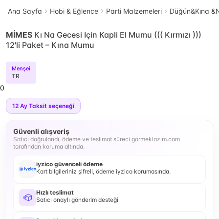
Ana Sayfa
Hobi & Eğlence
Parti Malzemeleri
Düğün&Kına &N
MİMES
Kı Na Gecesi Için Kapli El Mumu ((( Kırmızı )))
12'li Paket – Kına Mumu
Menşei
TR
0
12
Ay Taksit seçeneği
Güvenli alışveriş
Satıcı doğrulandı, ödeme ve teslimat süreci gormeklazim.com
tarafından koruma altında.
iyzico güvenceli ödeme
Kart bilgileriniz şifreli, ödeme iyzico korumasında.
Hızlı teslimat
Satıcı onaylı gönderim desteği