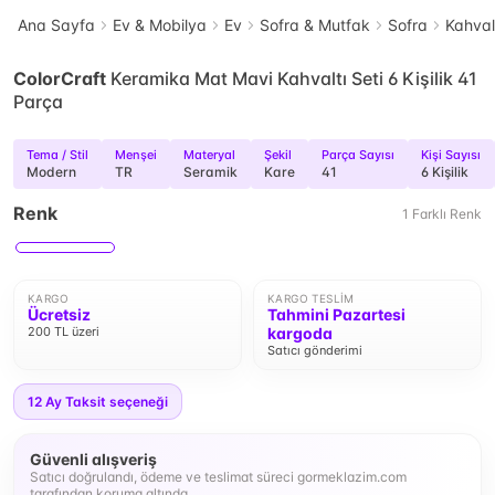
Ana Sayfa
Ev & Mobilya
Ev
Sofra & Mutfak
Sofra
Kahval
ColorCraft
Keramika Mat Mavi Kahvaltı Seti 6 Kişilik 41
Parça
Tema / Stil
Menşei
Materyal
Şekil
Parça Sayısı
Kişi Sayısı
Modern
TR
Seramik
Kare
41
6 Kişilik
Renk
1
Farklı
Renk
KARGO
KARGO TESLIM
Ücretsiz
Tahmini Pazartesi
200 TL üzeri
kargoda
Satıcı gönderimi
12
Ay Taksit seçeneği
Güvenli alışveriş
Satıcı doğrulandı, ödeme ve teslimat süreci gormeklazim.com
tarafından koruma altında.