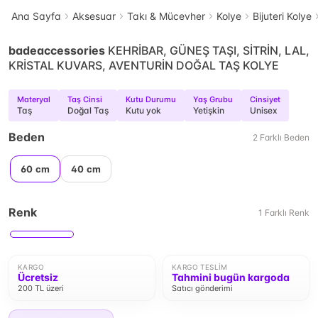
Ana Sayfa
Aksesuar
Takı & Mücevher
Kolye
Bijuteri Kolye
badeaccessories
KEHRİBAR, GÜNEŞ TAŞI, SİTRİN, LAL,
KRİSTAL KUVARS, AVENTURİN DOĞAL TAŞ KOLYE
Materyal
Taş Cinsi
Kutu Durumu
Yaş Grubu
Cinsiyet
Taş
Doğal Taş
Kutu yok
Yetişkin
Unisex
Beden
2
Farklı
Beden
60 cm
40 cm
Renk
1
Farklı
Renk
KARGO
KARGO TESLIM
Ücretsiz
Tahmini bugün kargoda
200 TL üzeri
Satıcı gönderimi