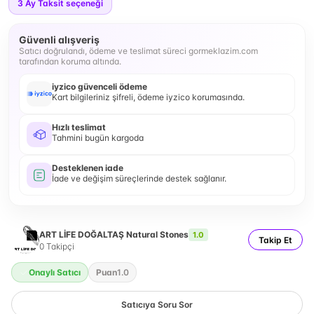
3
Ay Taksit seçeneği
Güvenli alışveriş
Satıcı doğrulandı, ödeme ve teslimat süreci gormeklazim.com
tarafından koruma altında.
iyzico güvenceli ödeme
Kart bilgileriniz şifreli, ödeme iyzico korumasında.
Hızlı teslimat
Tahmini bugün kargoda
Desteklenen iade
İade ve değişim süreçlerinde destek sağlanır.
ART LİFE DOĞALTAŞ Natural Stones
1.0
Takip Et
0
Takipçi
Onaylı Satıcı
Puan
1.0
Satıcıya Soru Sor