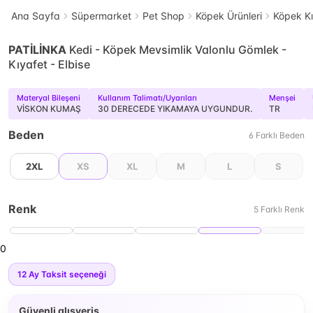
Ana Sayfa
Süpermarket
Pet Shop
Köpek Ürünleri
Köpek Kı
PATİLİNKA
Kedi - Köpek Mevsimlik Valonlu Gömlek -
Kıyafet - Elbise
Materyal Bileşeni
Kullanım Talimatı/Uyarıları
Menşei
VİSKON KUMAŞ
30 DERECEDE YIKAMAYA UYGUNDUR.
TR
Beden
6
Farklı
Beden
2XL
XS
XL
M
L
S
Renk
5
Farklı
Renk
0
12
Ay Taksit seçeneği
Güvenli alışveriş