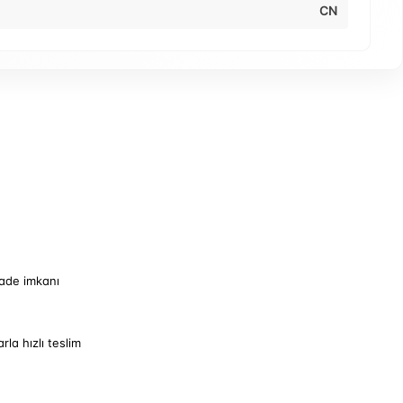
CN
iade imkanı
arla hızlı teslim