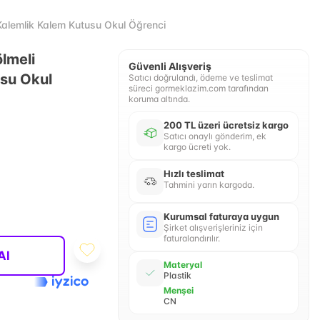
Kalemlik Kalem Kutusu Okul Öğrenci
lmeli
Güvenli Alışveriş
su Okul
Satıcı doğrulandı, ödeme ve teslimat
süreci gormeklazim.com tarafından
koruma altında.
200 TL üzeri ücretsiz kargo
Satıcı onaylı gönderim, ek
kargo ücreti yok.
Hızlı teslimat
Tahmini yarın kargoda.
Kurumsal faturaya uygun
Şirket alışverişleriniz için
faturalandırılır.
Al
Materyal
Plastik
Menşei
CN