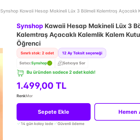
Synshop Kawaii Hesap Makineli Lüx 3 Bölmeli Kalemtraş Açacaklı 
Synshop
Kawaii Hesap Makineli Lüx 3 Bö
Kalemtraş Açacaklı Kalemlik Kalem Kutu
Öğrenci
Sınırlı stok: 2 adet
12
Ay Taksit seçeneği
Satıcı:
Synshop
Satıcıya Sor
Bu üründen sadece 2 adet kaldı!
1.499,00 TL
Renk
Mor
Sepete Ekle
Hemen 
14 gün kolay iade
Güvenli ödeme