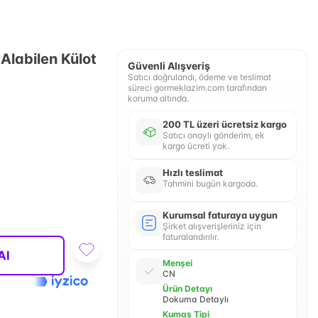
Alabilen Külot
Güvenli Alışveriş
Satıcı doğrulandı, ödeme ve teslimat
süreci gormeklazim.com tarafından
koruma altında.
200 TL üzeri ücretsiz kargo
Satıcı onaylı gönderim, ek
kargo ücreti yok.
Hızlı teslimat
Tahmini bugün kargoda.
Kurumsal faturaya uygun
Şirket alışverişleriniz için
faturalandırılır.
Al
Menşei
CN
Ürün Detayı
Dokuma Detaylı
Kumaş Tipi