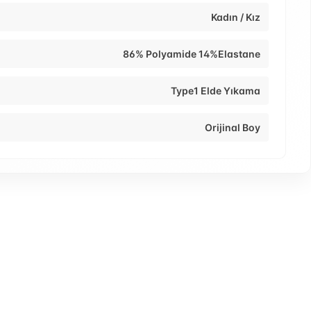
Kadın / Kız
86% Polyamide 14%Elastane
Type1 Elde Yıkama
Orijinal Boy