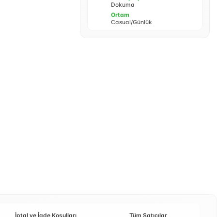
Dokuma
Ortam
Casual/Günlük
İptal ve İade Koşulları
Tüm Satıcılar