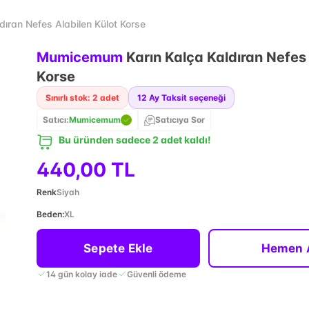
ıran Nefes Alabilen Külot Korse
Mumicemum
Karın Kalça Kaldıran Nefes 
Korse
Sınırlı stok: 2 adet
12
Ay Taksit seçeneği
Satıcı:
Mumicemum
Satıcıya Sor
Bu üründen sadece 2 adet kaldı!
440,00 TL
Renk
Siyah
Beden
:
XL
Sepete Ekle
Hemen 
14 gün kolay iade
Güvenli ödeme