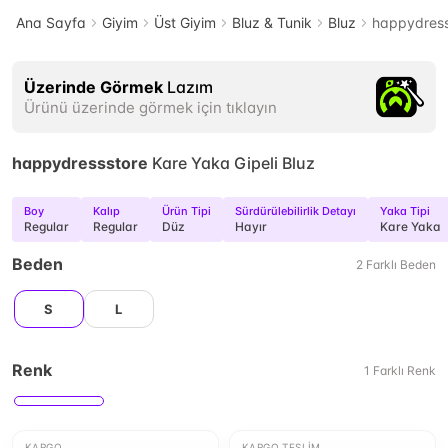
Ana Sayfa
Giyim
Üst Giyim
Bluz & Tunik
Bluz
happydress
Üzerinde Görmek
Lazım
Ürünü üzerinde görmek için tıklayın
happydressstore
Kare Yaka Gipeli Bluz
Boy
Kalıp
Ürün Tipi
Sürdürülebilirlik Detayı
Yaka Tipi
Regular
Regular
Düz
Hayır
Kare Yaka
Beden
2
Farklı
Beden
S
L
Renk
1
Farklı
Renk
KARGO
KARGO TESLIM