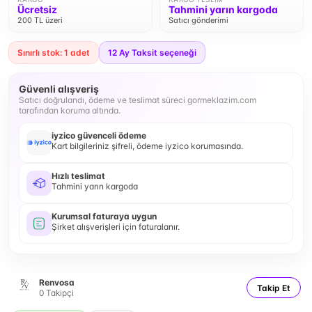
Ücretsiz
Tahmini yarın kargoda
200 TL üzeri
Satıcı gönderimi
Sınırlı stok: 1 adet
12
Ay Taksit seçeneği
Güvenli alışveriş
Satıcı doğrulandı, ödeme ve teslimat süreci gormeklazim.com
tarafından koruma altında.
iyzico güvenceli ödeme
Kart bilgileriniz şifreli, ödeme iyzico korumasında.
Hızlı teslimat
Tahmini yarın kargoda
Kurumsal faturaya uygun
Şirket alışverişleri için faturalanır.
Renvosa
Takip Et
0
Takipçi