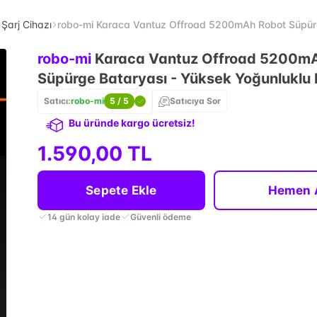
& Şarj Cihazı
robo-mi Karaca Vantuz Offroad 5200mAh Robot Süpürge
robo-mi
Karaca Vantuz Offroad 5200m
Süpürge Bataryası - Yüksek Yoğunluklu 
Satıcı:
robo-mi
5
/ 5
Satıcıya Sor
Bu üründe kargo ücretsiz!
1.590,00 TL
Sepete Ekle
Hemen 
14 gün kolay iade
Güvenli ödeme