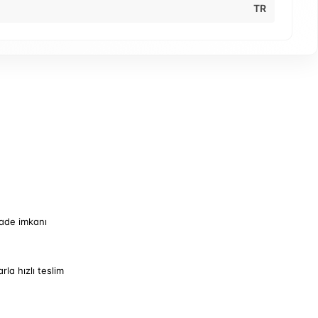
TR
iade imkanı
arla hızlı teslim