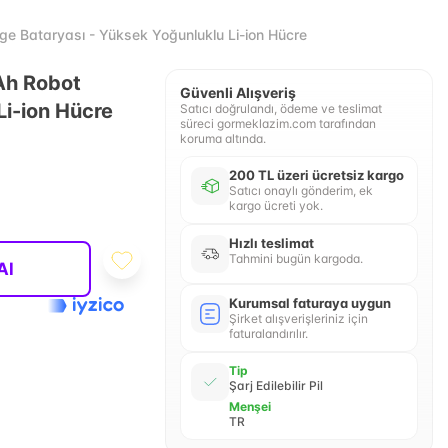
 Bataryası - Yüksek Yoğunluklu Li-ion Hücre
Ah Robot
Güvenli Alışveriş
Li-ion Hücre
Satıcı doğrulandı, ödeme ve teslimat
süreci gormeklazim.com tarafından
koruma altında.
200 TL üzeri ücretsiz kargo
Satıcı onaylı gönderim, ek
kargo ücreti yok.
Hızlı teslimat
Tahmini bugün kargoda.
Al
Kurumsal faturaya uygun
Şirket alışverişleriniz için
faturalandırılır.
Tip
Şarj Edilebilir Pil
Menşei
TR