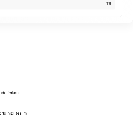
TR
iade imkanı
arla hızlı teslim