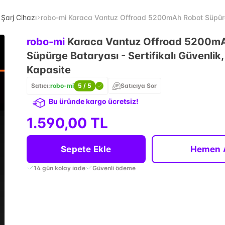
& Şarj Cihazı
robo-mi Karaca Vantuz Offroad 5200mAh Robot Süpürge 
robo-mi
Karaca Vantuz Offroad 5200m
Süpürge Bataryası - Sertifikalı Güvenlik
Kapasite
Satıcı:
robo-mi
5
/ 5
Satıcıya Sor
Bu üründe kargo ücretsiz!
1.590,00 TL
Sepete Ekle
Hemen 
14 gün kolay iade
Güvenli ödeme