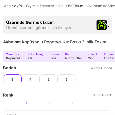
Ana Sayfa
Giyim
Takımlar
Alt - Üst Takım
Aybalam Kapüşon
Üzerinde Görmek
Lazım
Ürünü üzerinde görmek için tıklayın
Aybalam
Kapüşonlu Papatya-Kız Baskı 2 İplik Takım
Yaka Tipi
Paket İçeriği
Desen
Bel
Kalınlık
Kapama 
Kapüşonlu
2'li
Düz
Normal Bel
Orta
Full F
Beden
4
Farklı
Beden
8
4
2
6
Renk
3
Farklı
Renk
KARGO