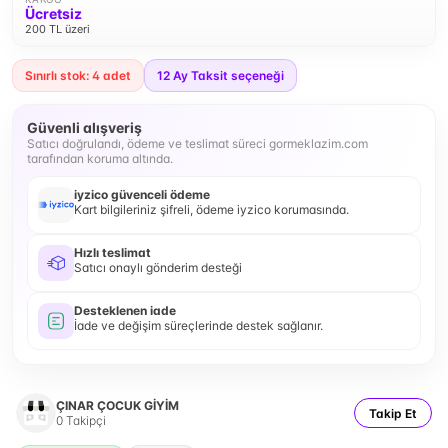
Ücretsiz
200 TL üzeri
Sınırlı stok: 4 adet
12
Ay Taksit seçeneği
Güvenli alışveriş
Satıcı doğrulandı, ödeme ve teslimat süreci gormeklazim.com
tarafından koruma altında.
iyzico güvenceli ödeme
Kart bilgileriniz şifreli, ödeme iyzico korumasında.
Hızlı teslimat
Satıcı onaylı gönderim desteği
Desteklenen iade
İade ve değişim süreçlerinde destek sağlanır.
ÇINAR ÇOCUK GİYİM
Takip Et
0
Takipçi