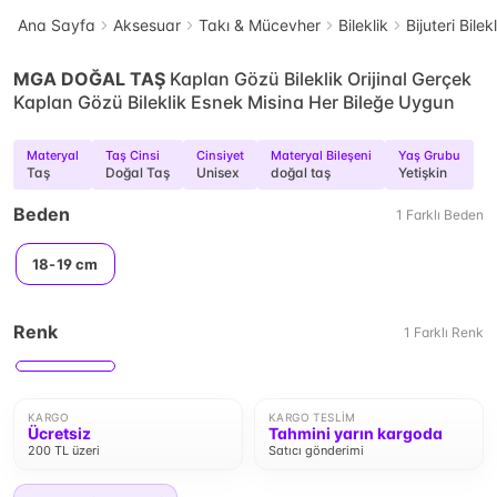
Ana Sayfa
Aksesuar
Takı & Mücevher
Bileklik
Bijuteri Bilek
MGA DOĞAL TAŞ
Kaplan Gözü Bileklik Orijinal Gerçek
Kaplan Gözü Bileklik Esnek Misina Her Bileğe Uygun
Materyal
Taş Cinsi
Cinsiyet
Materyal Bileşeni
Yaş Grubu
Taş
Doğal Taş
Unisex
doğal taş
Yetişkin
Beden
1
Farklı
Beden
18-19 cm
Renk
1
Farklı
Renk
KARGO
KARGO TESLIM
Ücretsiz
Tahmini yarın kargoda
200 TL üzeri
Satıcı gönderimi