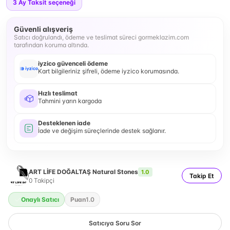
3
Ay Taksit seçeneği
Güvenli alışveriş
Satıcı doğrulandı, ödeme ve teslimat süreci gormeklazim.com
tarafından koruma altında.
iyzico güvenceli ödeme
Kart bilgileriniz şifreli, ödeme iyzico korumasında.
Hızlı teslimat
Tahmini yarın kargoda
Desteklenen iade
İade ve değişim süreçlerinde destek sağlanır.
ART LİFE DOĞALTAŞ Natural Stones
1.0
Takip Et
0
Takipçi
Onaylı Satıcı
Puan
1.0
Satıcıya Soru Sor