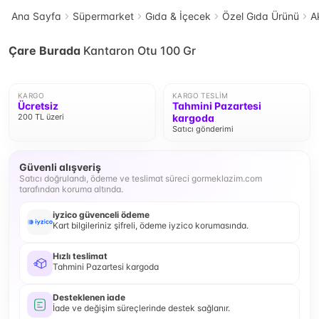
Ana Sayfa
Süpermarket
Gıda & İçecek
Özel Gıda Ürünü
A
Çare Burada
Kantaron Otu 100 Gr
KARGO
KARGO TESLIM
Ücretsiz
Tahmini Pazartesi
200 TL üzeri
kargoda
Satıcı gönderimi
Güvenli alışveriş
Satıcı doğrulandı, ödeme ve teslimat süreci gormeklazim.com
tarafından koruma altında.
iyzico güvenceli ödeme
Kart bilgileriniz şifreli, ödeme iyzico korumasında.
Hızlı teslimat
Tahmini Pazartesi kargoda
Desteklenen iade
İade ve değişim süreçlerinde destek sağlanır.