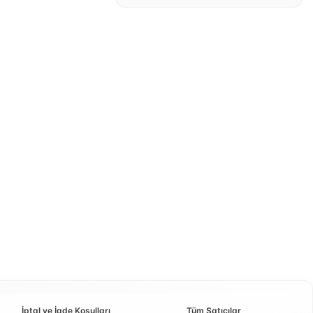
İptal ve İade Koşulları
Tüm Satıcılar