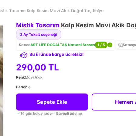
stik Tasarım Kalp Kesim Mavi Akik Doğal Taş Kolye
Mistik Tasarım
Kalp Kesim Mavi Akik Do
3
Ay Taksit seçeneği
Satıcı:
ART LİFE DOĞALTAŞ Natural Stones
1
/ 5
Satıcıy
Bu üründe kargo ücretsiz!
290,00 TL
Renk
Mavi Akik
Beden
:
6
Sepete Ekle
Hemen 
14 gün kolay iade
Güvenli ödeme