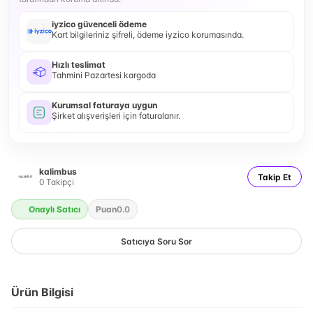
iyzico güvenceli ödeme
Kart bilgileriniz şifreli, ödeme iyzico korumasında.
Hızlı teslimat
Tahmini Pazartesi kargoda
Kurumsal faturaya uygun
Şirket alışverişleri için faturalanır.
kalimbus
Takip Et
0
Takipçi
Onaylı Satıcı
Puan
0.0
Satıcıya Soru Sor
Ürün Bilgisi