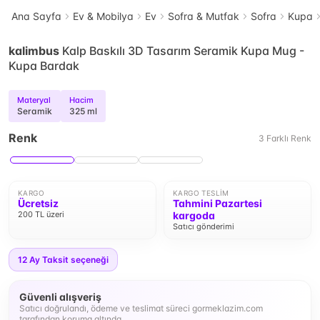
Ana Sayfa
Ev & Mobilya
Ev
Sofra & Mutfak
Sofra
Kupa
kalimbus
Kalp Baskılı 3D Tasarım Seramik Kupa Mug -
Kupa Bardak
Materyal
Hacim
Seramik
325 ml
Renk
3
Farklı
Renk
KARGO
KARGO TESLIM
Ücretsiz
Tahmini Pazartesi
200 TL üzeri
kargoda
Satıcı gönderimi
12
Ay Taksit seçeneği
Güvenli alışveriş
Satıcı doğrulandı, ödeme ve teslimat süreci gormeklazim.com
tarafından koruma altında.