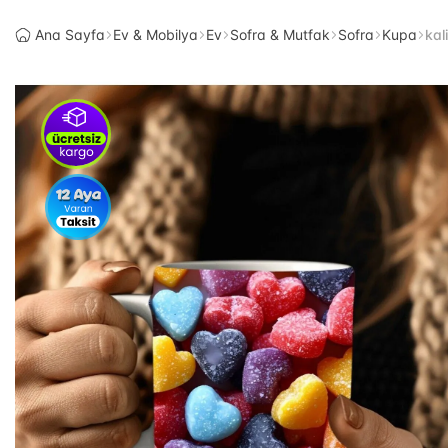
Ana Sayfa
Ev & Mobilya
Ev
Sofra & Mutfak
Sofra
Kupa
kal