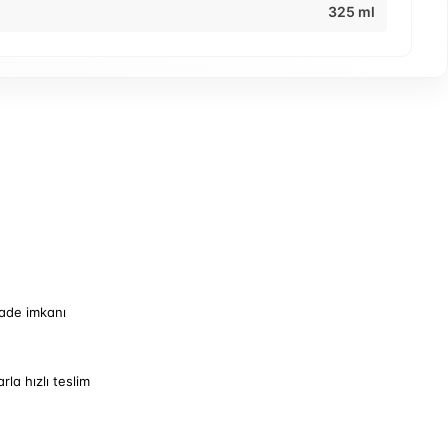
325 ml
iade imkanı
arla hızlı teslim