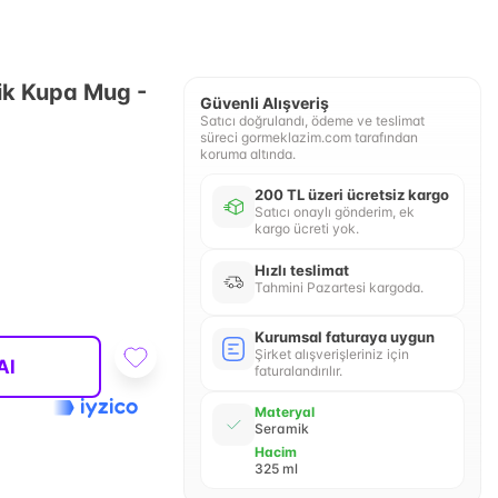
ik Kupa Mug -
Güvenli Alışveriş
Satıcı doğrulandı, ödeme ve teslimat
süreci gormeklazim.com tarafından
koruma altında.
200 TL üzeri ücretsiz kargo
Satıcı onaylı gönderim, ek
kargo ücreti yok.
Hızlı teslimat
Tahmini Pazartesi kargoda.
Kurumsal faturaya uygun
Şirket alışverişleriniz için
Al
faturalandırılır.
Materyal
Seramik
Hacim
325 ml