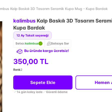
imbus Kalp Baskılı 3D Tasarım Seramik Kupa Mug - Kupa Bardak
kalimbus
Kalp Baskılı 3D Tasarım Seram
Kupa Bardak
12
Ay Taksit seçeneği
Satıcı:
kalimbus
Satıcıya Sor
Bu üründe kargo ücretsiz!
350,00 TL
Renk
2
Sepete Ekle
Hemen 
14 gün kolay iade
Güvenli ödeme