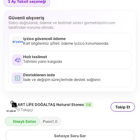
3
Ay Taksit seçeneği
Güvenli alışveriş
Satıcı doğrulandı, ödeme ve teslimat süreci gormeklazim.com
tarafından koruma altında.
iyzico güvenceli ödeme
Kart bilgileriniz şifreli, ödeme iyzico korumasında.
Hızlı teslimat
Tahmini yarın kargoda
Desteklenen iade
İade ve değişim süreçlerinde destek sağlanır.
ART LİFE DOĞALTAŞ Natural Stones
1.0
Takip Et
0
Takipçi
Onaylı Satıcı
Puan
1.0
Satıcıya Soru Sor