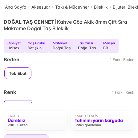
Ana Sayfa
Aksesuar
Takı & Mücevher
Bileklik
Bijuteri Bilek
DOĞAL TAŞ CENNETİ
Kahve Göz Akik 8mm Çift Sıra
Makrome Doğal Taş Bileklik
Cinsiyet
Yaş Grubu
Materyal
Taş Cinsi
Menşei
Unisex
Yetişkin
Doğal Taş
Doğal Taş
BR
Beden
1
Farklı
Beden
Tek Ebat
Renk
1
Farklı
Renk
KARGO
KARGO TESLIM
Ücretsiz
Tahmini yarın kargoda
200 TL üzeri
Satıcı gönderimi