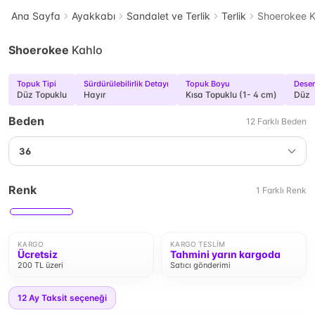
Ana Sayfa
Ayakkabı
Sandalet ve Terlik
Terlik
Shoerokee K
Shoerokee
Kahlo
Topuk Tipi
Sürdürülebilirlik Detayı
Topuk Boyu
Dese
Düz Topuklu
Hayır
Kısa Topuklu (1- 4 cm)
Düz
Beden
12
Farklı
Beden
36
Renk
1
Farklı
Renk
KARGO
KARGO TESLIM
Ücretsiz
Tahmini yarın kargoda
200 TL üzeri
Satıcı gönderimi
12
Ay Taksit seçeneği