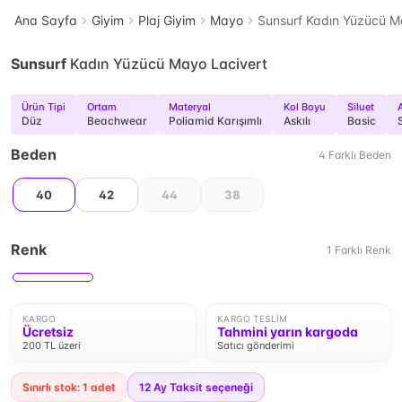
Ana Sayfa
Giyim
Plaj Giyim
Mayo
Sunsurf Kadın Yüzücü M
Sunsurf
Kadın Yüzücü Mayo Lacivert
Ürün Tipi
Ortam
Materyal
Kol Boyu
Siluet
A
Düz
Beachwear
Poliamid Karışımlı
Askılı
Basic
Beden
4
Farklı
Beden
40
42
44
38
Renk
1
Farklı
Renk
KARGO
KARGO TESLIM
Ücretsiz
Tahmini yarın kargoda
200 TL üzeri
Satıcı gönderimi
Sınırlı stok: 1 adet
12
Ay Taksit seçeneği