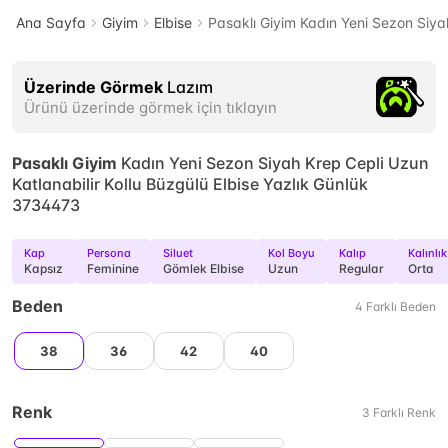
Ana Sayfa
Giyim
Elbise
Pasaklı Giyim Kadın Yeni Sezon Siya
Üzerinde Görmek
Lazım
Ürünü üzerinde görmek için tıklayın
Pasaklı Giyim
Kadın Yeni Sezon Siyah Krep Cepli Uzun
Katlanabilir Kollu Büzgülü Elbise Yazlık Günlük
3734473
Kap
Persona
Siluet
Kol Boyu
Kalıp
Kalınlık
Kapsız
Feminine
Gömlek Elbise
Uzun
Regular
Orta
Beden
4
Farklı
Beden
38
36
42
40
Renk
3
Farklı
Renk