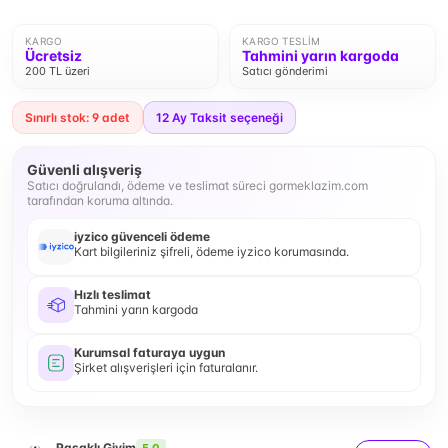
KARGO
KARGO TESLIM
Ücretsiz
Tahmini yarın kargoda
200 TL üzeri
Satıcı gönderimi
Sınırlı stok: 9 adet
12
Ay Taksit seçeneği
Güvenli alışveriş
Satıcı doğrulandı, ödeme ve teslimat süreci gormeklazim.com
tarafından koruma altında.
iyzico güvenceli ödeme
Kart bilgileriniz şifreli, ödeme iyzico korumasında.
Hızlı teslimat
Tahmini yarın kargoda
Kurumsal faturaya uygun
Şirket alışverişleri için faturalanır.
Pasaklı Giyim
5.0