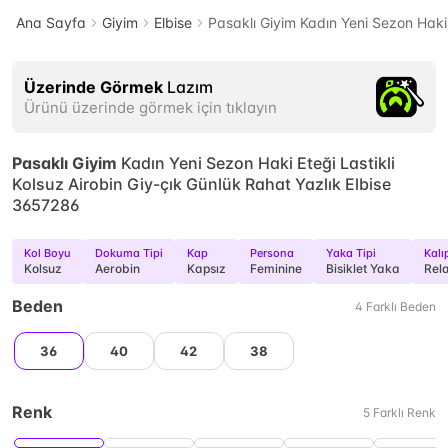
Ana Sayfa
Giyim
Elbise
Pasaklı Giyim Kadın Yeni Sezon Haki 
Üzerinde Görmek
Lazım
Ürünü üzerinde görmek için tıklayın
Pasaklı Giyim
Kadın Yeni Sezon Haki Eteği Lastikli
Kolsuz Airobin Giy-çık Günlük Rahat Yazlık Elbise
3657286
Kol Boyu
Dokuma Tipi
Kap
Persona
Yaka Tipi
Kalı
Kolsuz
Aerobin
Kapsız
Feminine
Bisiklet Yaka
Rel
Beden
4
Farklı
Beden
36
40
42
38
Renk
5
Farklı
Renk