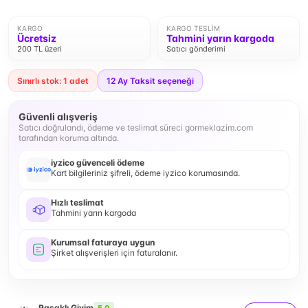
KARGO
KARGO TESLIM
Ücretsiz
Tahmini yarın kargoda
200 TL üzeri
Satıcı gönderimi
Sınırlı stok: 1 adet
12
Ay Taksit seçeneği
Güvenli alışveriş
Satıcı doğrulandı, ödeme ve teslimat süreci gormeklazim.com
tarafından koruma altında.
iyzico güvenceli ödeme
Kart bilgileriniz şifreli, ödeme iyzico korumasında.
Hızlı teslimat
Tahmini yarın kargoda
Kurumsal faturaya uygun
Şirket alışverişleri için faturalanır.
Pasaklı Giyim
5.0