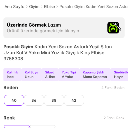
Ana Sayfa
Giyim
Elbise
Pasaklı Giyim Kadın Yeni Sezon Astar
Üzerinde Görmek
Lazım
Ürünü üzerinde görmek için tıklayın
Pasaklı Giyim
Kadın Yeni Sezon Astarlı Yeşil Şifon
Uzun Kol V Yaka Mini Yazlık Giyçık Kloş Elbise
3758308
Kalınlık
Kol Boyu
Siluet
Yaka Tipi
Kapama Şekli
Sürdürüle
İnce
Uzun
A-line
V Yaka
Mono Kapama
Hayır
Beden
4
Farklı
Beden
40
36
38
42
Renk
2
Farklı
Renk