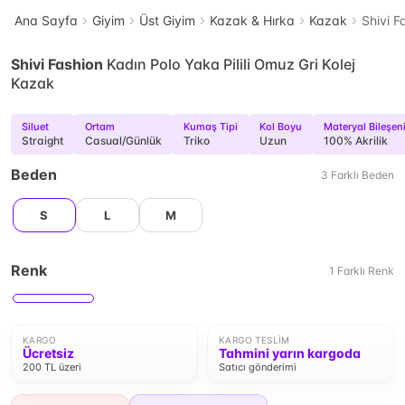
Ana Sayfa
Giyim
Üst Giyim
Kazak & Hırka
Kazak
Shivi F
Shivi Fashion
Kadın Polo Yaka Pilili Omuz Gri Kolej
Kazak
Siluet
Ortam
Kumaş Tipi
Kol Boyu
Materyal Bileşen
Straight
Casual/Günlük
Triko
Uzun
100% Akrilik
Beden
3
Farklı
Beden
S
L
M
Renk
1
Farklı
Renk
KARGO
KARGO TESLIM
Ücretsiz
Tahmini yarın kargoda
200 TL üzeri
Satıcı gönderimi