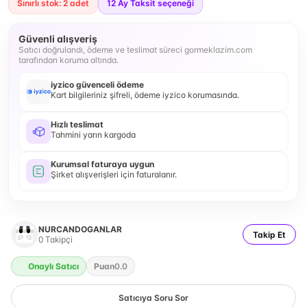
Sınırlı stok: 2 adet
12
Ay Taksit seçeneği
Güvenli alışveriş
Satıcı doğrulandı, ödeme ve teslimat süreci gormeklazim.com
tarafından koruma altında.
iyzico güvenceli ödeme
Kart bilgileriniz şifreli, ödeme iyzico korumasında.
Hızlı teslimat
Tahmini yarın kargoda
Kurumsal faturaya uygun
Şirket alışverişleri için faturalanır.
NURCANDOGANLAR
Takip Et
0
Takipçi
Onaylı Satıcı
Puan
0.0
Satıcıya Soru Sor