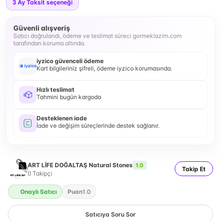
3
Ay Taksit seçeneği
Güvenli alışveriş
Satıcı doğrulandı, ödeme ve teslimat süreci gormeklazim.com
tarafından koruma altında.
iyzico güvenceli ödeme
Kart bilgileriniz şifreli, ödeme iyzico korumasında.
Hızlı teslimat
Tahmini bugün kargoda
Desteklenen iade
İade ve değişim süreçlerinde destek sağlanır.
ART LİFE DOĞALTAŞ Natural Stones
1.0
Takip Et
0
Takipçi
Onaylı Satıcı
Puan
1.0
Satıcıya Soru Sor