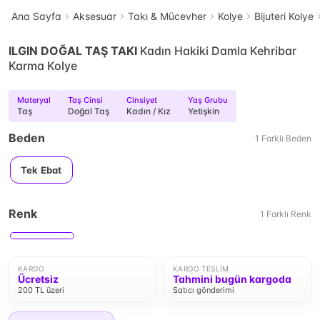
Ana Sayfa
Aksesuar
Takı & Mücevher
Kolye
Bijuteri Kolye
ILGIN DOĞAL TAŞ TAKI
Kadın Hakiki Damla Kehribar
Karma Kolye
Materyal
Taş Cinsi
Cinsiyet
Yaş Grubu
Taş
Doğal Taş
Kadın / Kız
Yetişkin
Beden
1
Farklı
Beden
Tek Ebat
Renk
1
Farklı
Renk
KARGO
KARGO TESLIM
Ücretsiz
Tahmini bugün kargoda
200 TL üzeri
Satıcı gönderimi