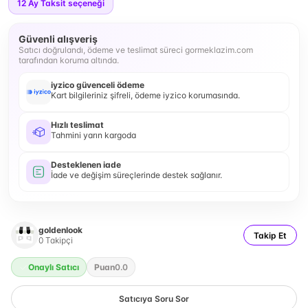
12
Ay Taksit seçeneği
Güvenli alışveriş
Satıcı doğrulandı, ödeme ve teslimat süreci gormeklazim.com
tarafından koruma altında.
iyzico güvenceli ödeme
Kart bilgileriniz şifreli, ödeme iyzico korumasında.
Hızlı teslimat
Tahmini yarın kargoda
Desteklenen iade
İade ve değişim süreçlerinde destek sağlanır.
goldenlook
Takip Et
0
Takipçi
Onaylı Satıcı
Puan
0.0
Satıcıya Soru Sor