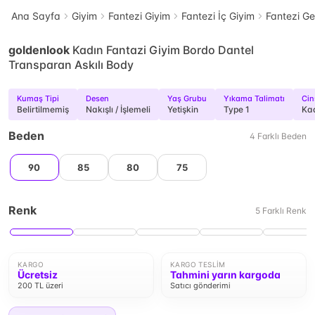
Ana Sayfa
Giyim
Fantezi Giyim
Fantezi İç Giyim
Fantezi Ge
goldenlook
Kadın Fantazi Giyim Bordo Dantel
Transparan Askılı Body
Kumaş Tipi
Desen
Yaş Grubu
Yıkama Talimatı
Cin
Belirtilmemiş
Nakışlı / İşlemeli
Yetişkin
Type 1
Kad
Beden
4
Farklı
Beden
90
85
80
75
Renk
5
Farklı
Renk
KARGO
KARGO TESLIM
Ücretsiz
Tahmini yarın kargoda
200 TL üzeri
Satıcı gönderimi