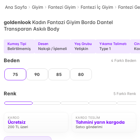
Ana Sayfa
Giyim
Fantezi Giyim
Fantezi İç Giyim
Fantezi Ge
goldenlook
Kadın Fantazi Giyim Bordo Dantel
Transparan Askılı Body
Kumaş Tipi
Desen
Yaş Grubu
Yıkama Talimatı
Cin
Belirtilmemiş
Nakışlı / İşlemeli
Yetişkin
Type 1
Kad
Beden
4
Farklı
Beden
75
90
85
80
Renk
5
Farklı
Renk
KARGO
KARGO TESLIM
Ücretsiz
Tahmini yarın kargoda
200 TL üzeri
Satıcı gönderimi