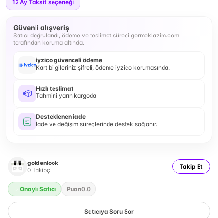
12
Ay Taksit seçeneği
Güvenli alışveriş
Satıcı doğrulandı, ödeme ve teslimat süreci gormeklazim.com
tarafından koruma altında.
iyzico güvenceli ödeme
Kart bilgileriniz şifreli, ödeme iyzico korumasında.
Hızlı teslimat
Tahmini yarın kargoda
Desteklenen iade
İade ve değişim süreçlerinde destek sağlanır.
goldenlook
Takip Et
0
Takipçi
Onaylı Satıcı
Puan
0.0
Satıcıya Soru Sor