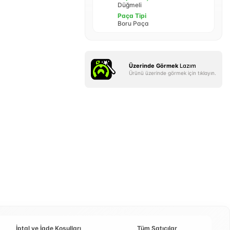
Düğmeli
Paça Tipi
Boru Paça
Üzerinde Görmek
Lazım
Ürünü üzerinde görmek için tıklayın.
İptal ve İade Koşulları
Tüm Satıcılar