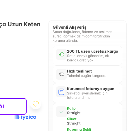
aça Uzun Keten
Güvenli Alışveriş
Satıcı doğrulandı, ödeme ve teslimat
süreci gormeklazim.com tarafından
koruma altında.
200 TL üzeri ücretsiz kargo
Satıcı onaylı gönderim, ek
kargo ücreti yok.
Hızlı teslimat
Tahmini bugün kargoda.
Kurumsal faturaya uygun
Şirket alışverişleriniz için
faturalandırılır.
Al
Kalıp
Straight
Siluet
Straight
Kapama Şekli