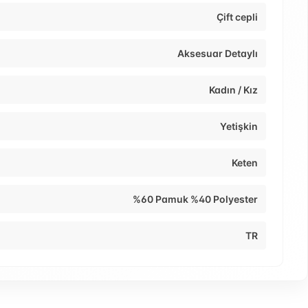
Çift cepli
Aksesuar Detaylı
Kadın / Kız
Yetişkin
Keten
%60 Pamuk %40 Polyester
TR