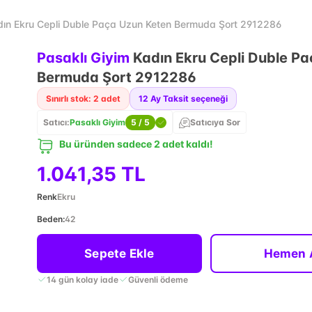
dın Ekru Cepli Duble Paça Uzun Keten Bermuda Şort 2912286
Pasaklı Giyim
Kadın Ekru Cepli Duble P
Bermuda Şort 2912286
Sınırlı stok: 2 adet
12
Ay Taksit seçeneği
Satıcı:
Pasaklı Giyim
5
/ 5
Satıcıya Sor
Bu üründen sadece 2 adet kaldı!
1.041,35 TL
Renk
Ekru
Beden
:
42
Sepete Ekle
Hemen 
14 gün kolay iade
Güvenli ödeme