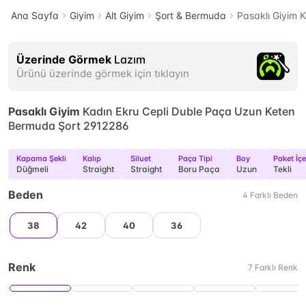
Ana Sayfa
Giyim
Alt Giyim
Şort & Bermuda
Pasaklı Giyim 
Üzerinde Görmek
Lazım
Ürünü üzerinde görmek için tıklayın
Pasaklı Giyim
Kadın Ekru Cepli Duble Paça Uzun Keten
Bermuda Şort 2912286
Kapama Şekli
Kalıp
Siluet
Paça Tipi
Boy
Paket İçe
Düğmeli
Straight
Straight
Boru Paça
Uzun
Tekli
Beden
4
Farklı
Beden
38
42
40
36
Renk
7
Farklı
Renk