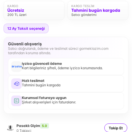
KARGO
KARGO TESLIM
Ücretsiz
Tahmini bugün kargoda
200 TL üzeri
Satıcı gönderimi
12
Ay Taksit seçeneği
Güvenli alışveriş
Satıcı doğrulandı, ödeme ve teslimat süreci gormeklazim.com
tarafından koruma altında.
iyzico güvenceli ödeme
Kart bilgileriniz şifreli, ödeme iyzico korumasında.
Hızlı teslimat
Tahmini bugün kargoda
Kurumsal faturaya uygun
Şirket alışverişleri için faturalanır.
Pasaklı Giyim
5.0
Takip Et
0
Takipçi