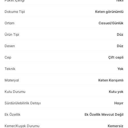
Paket İçeriği
Tekli
Dokuma Tipi
Keten görünümlü
Ortam
Casual/Günlük
Ürün Tipi
Düz
Desen
Düz
Cep
Çift cepli
Teknik
Yok
Materyal
Keten Karışımlı
Kutu Durumu
Kutu yok
Sürdürülebilirlik Detayı
Hayır
Ek Özellik
Ek Özellik Mevcut Değil
Kemer/Kuşak Durumu
Kemersiz