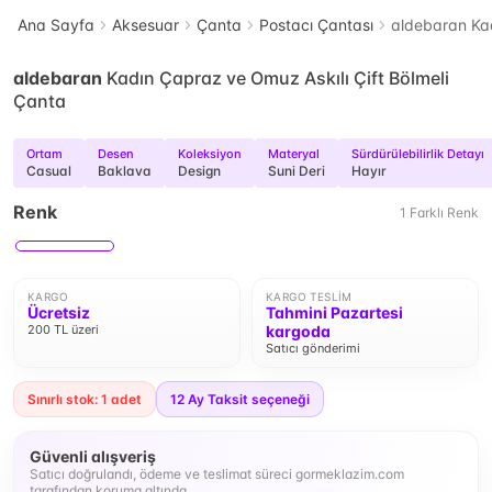
Ana Sayfa
Aksesuar
Çanta
Postacı Çantası
aldebaran Kad
aldebaran
Kadın Çapraz ve Omuz Askılı Çift Bölmeli
Çanta
Ortam
Desen
Koleksiyon
Materyal
Sürdürülebilirlik Detayı
Casual
Baklava
Design
Suni Deri
Hayır
Renk
1
Farklı
Renk
KARGO
KARGO TESLIM
Ücretsiz
Tahmini Pazartesi
200 TL üzeri
kargoda
Satıcı gönderimi
Sınırlı stok: 1 adet
12
Ay Taksit seçeneği
Güvenli alışveriş
Satıcı doğrulandı, ödeme ve teslimat süreci gormeklazim.com
tarafından koruma altında.