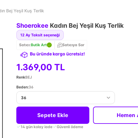
n Bej Yeşil Kuş Terlik
Shoerokee
Kadın Bej Yeşil Kuş Terlik
12
Ay Taksit seçeneği
Satıcı:
Butik Art
Satıcıya Sor
Bu üründe kargo ücretsiz!
1.369,00 TL
Renk
BEJ
Beden
:
36
36
Sepete Ekle
Hemen 
14 gün kolay iade
Güvenli ödeme