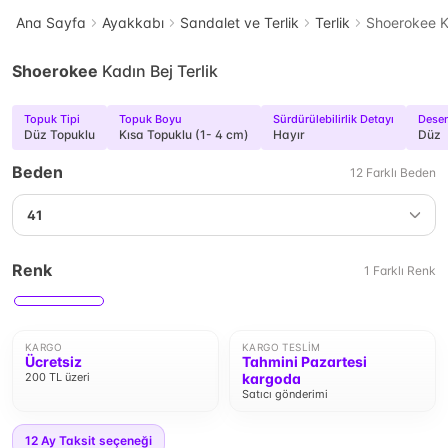
Ana Sayfa
Ayakkabı
Sandalet ve Terlik
Terlik
Shoerokee Ka
Shoerokee
Kadın Bej Terlik
Topuk Tipi
Topuk Boyu
Sürdürülebilirlik Detayı
Dese
Düz Topuklu
Kısa Topuklu (1- 4 cm)
Hayır
Düz
Beden
12
Farklı
Beden
41
Renk
1
Farklı
Renk
KARGO
KARGO TESLIM
Ücretsiz
Tahmini Pazartesi
200 TL üzeri
kargoda
Satıcı gönderimi
12
Ay Taksit seçeneği