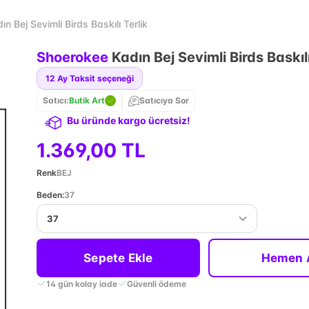
n Bej Sevimli Birds Baskılı Terlik
Shoerokee
Kadın Bej Sevimli Birds Baskılı
12
Ay Taksit seçeneği
Satıcı:
Butik Art
Satıcıya Sor
Bu üründe kargo ücretsiz!
1.369,00 TL
Renk
BEJ
Beden
:
37
37
Sepete Ekle
Hemen 
14 gün kolay iade
Güvenli ödeme