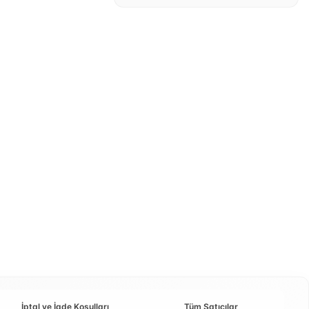
İptal ve İade Koşulları
Tüm Satıcılar