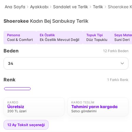
Ana Sayfa
Ayakkabı
Sandalet ve Terlik
Terlik
Shoerokee Ka
Shoerokee
Kadın Bej Sarıbukay Terlik
Persona
Ek Özellik
Topuk Tipi
Saya Mater
Cool & Comfort
Ek Özellik Mevcut Değil
Düz Topuklu
Suni Deri
Beden
12
Farklı
Beden
34
Renk
1
Farklı
Renk
KARGO
KARGO TESLIM
Ücretsiz
Tahmini yarın kargoda
200 TL üzeri
Satıcı gönderimi
12
Ay Taksit seçeneği