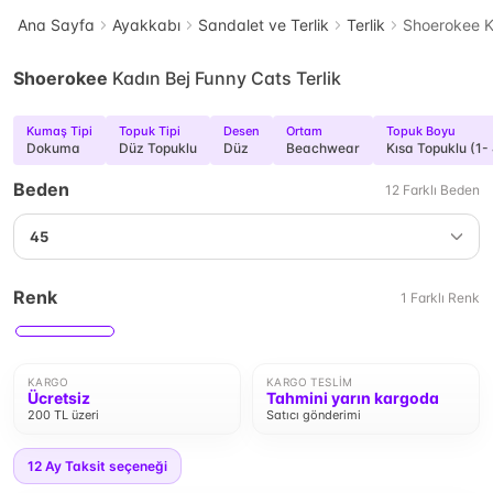
Ana Sayfa
Ayakkabı
Sandalet ve Terlik
Terlik
Shoerokee K
Shoerokee
Kadın Bej Funny Cats Terlik
Kumaş Tipi
Topuk Tipi
Desen
Ortam
Topuk Boyu
Dokuma
Düz Topuklu
Düz
Beachwear
Kısa Topuklu (1-
Beden
12
Farklı
Beden
45
Renk
1
Farklı
Renk
KARGO
KARGO TESLIM
Ücretsiz
Tahmini yarın kargoda
200 TL üzeri
Satıcı gönderimi
12
Ay Taksit seçeneği