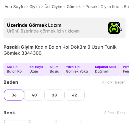
Ana Sayfa
Giyim
Üst Giyim
Gömlek
Pasaklı Giyim Kadın B
Üzerinde Görmek
Lazım
Ürünü üzerinde görmek için tıklayın
Pasaklı Giyim
Kadın Balon Kol Dökümlü Uzun Tunik
Gömlek 3344300
Kol Tipi
Kol Boyu
Siluet
Yaka Tipi
Kapama Şekli
Per
Balon Kol
Uzun
Basic
Gömlek Yaka
Düğmeli
Fem
Beden
4
Farklı
Beden
36
40
38
42
Renk
3
Farklı
Renk