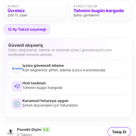
KARGO
KARGO TESLIM
Ücretsiz
Tahmini bugün kargoda
200 TL üzeri
Satıcı gönderimi
12
Ay Taksit seçeneği
Güvenli alışveriş
Satıcı doğrulandı, ödeme ve teslimat süreci gormeklazim.com
tarafından koruma altında.
iyzico güvenceli ödeme
Kart bilgileriniz şifreli, ödeme iyzico korumasında.
Hızlı teslimat
Tahmini bugün kargoda
Kurumsal faturaya uygun
Şirket alışverişleri için faturalanır.
Pasaklı Giyim
5.0
Takip Et
0
Takipçi