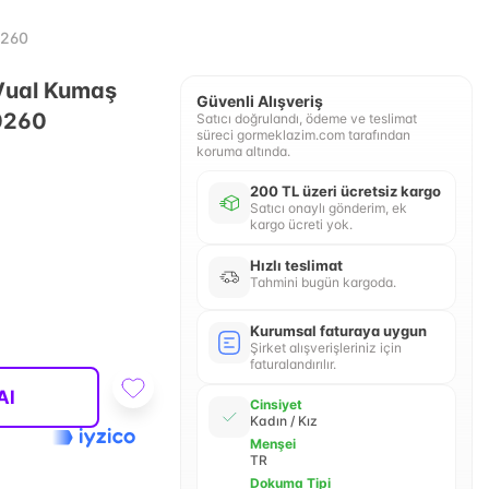
0260
Vual Kumaş
Güvenli Alışveriş
70260
Satıcı doğrulandı, ödeme ve teslimat
süreci gormeklazim.com tarafından
koruma altında.
200 TL üzeri ücretsiz kargo
Satıcı onaylı gönderim, ek
kargo ücreti yok.
Hızlı teslimat
Tahmini bugün kargoda.
Kurumsal faturaya uygun
Şirket alışverişleriniz için
faturalandırılır.
Al
Cinsiyet
Kadın / Kız
Menşei
TR
Dokuma Tipi