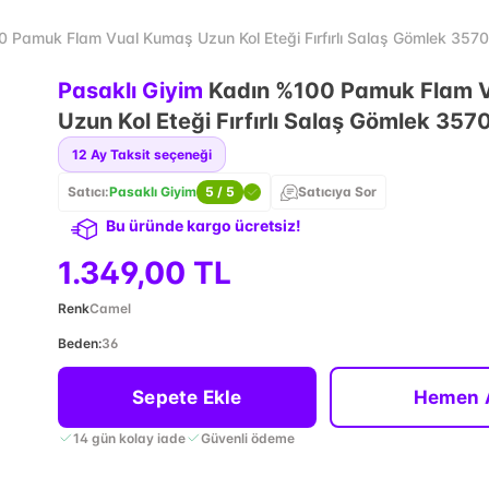
0 Pamuk Flam Vual Kumaş Uzun Kol Eteği Fırfırlı Salaş Gömlek 357
Pasaklı Giyim
Kadın %100 Pamuk Flam 
Uzun Kol Eteği Fırfırlı Salaş Gömlek 35
12
Ay Taksit seçeneği
Satıcı:
Pasaklı Giyim
5
/ 5
Satıcıya Sor
Bu üründe kargo ücretsiz!
1.349,00 TL
Renk
Camel
Beden
:
36
Sepete Ekle
Hemen 
14 gün kolay iade
Güvenli ödeme