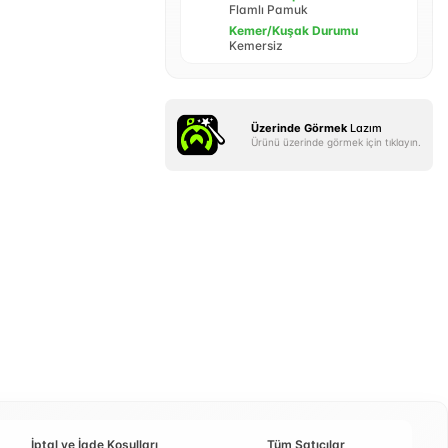
Flamlı Pamuk
Kemer/Kuşak Durumu
Kemersiz
Üzerinde Görmek
Lazım
Ürünü üzerinde görmek için tıklayın.
İptal ve İade Koşulları
Tüm Satıcılar