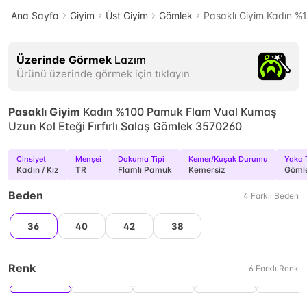
Ana Sayfa
Giyim
Üst Giyim
Gömlek
Pasaklı Giyim Kadın %
Üzerinde Görmek
Lazım
Ürünü üzerinde görmek için tıklayın
Pasaklı Giyim
Kadın %100 Pamuk Flam Vual Kumaş
Uzun Kol Eteği Fırfırlı Salaş Gömlek 3570260
Cinsiyet
Menşei
Dokuma Tipi
Kemer/Kuşak Durumu
Yaka 
Kadın / Kız
TR
Flamlı Pamuk
Kemersiz
Göml
Beden
4
Farklı
Beden
36
40
42
38
Renk
6
Farklı
Renk