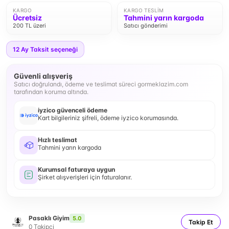
KARGO
KARGO TESLIM
Ücretsiz
Tahmini yarın kargoda
200 TL üzeri
Satıcı gönderimi
12
Ay Taksit seçeneği
Güvenli alışveriş
Satıcı doğrulandı, ödeme ve teslimat süreci gormeklazim.com
tarafından koruma altında.
iyzico güvenceli ödeme
Kart bilgileriniz şifreli, ödeme iyzico korumasında.
Hızlı teslimat
Tahmini yarın kargoda
Kurumsal faturaya uygun
Şirket alışverişleri için faturalanır.
Pasaklı Giyim
5.0
Takip Et
0
Takipçi