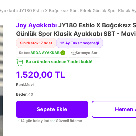
Ayakkabı JY180 Estilo X Bağcıksız Süet Erkek Günlük Spor Klasik 
Joy Ayakkabı
JY180 Estilo X Bağcıksız 
Günlük Spor Klasik Ayakkabı SBT - Mavi
Sınırlı stok: 7 adet
12
Ay Taksit seçeneği
Satıcı:
ARDA AYAKKABI
Satıcıya Sor
Bu üründen sadece 7 adet kaldı!
1.520,00 TL
Renk
Mavi
Beden
:
40
Sepete Ekle
Hemen 
14 gün kolay iade
Güvenli ödeme