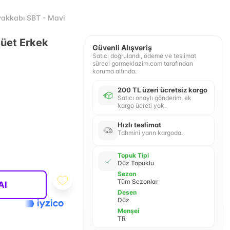
Ayakkabı SBT - Mavi
Süet Erkek
Güvenli Alışveriş
Satıcı doğrulandı, ödeme ve teslimat
süreci gormeklazim.com tarafından
koruma altında.
200 TL üzeri ücretsiz kargo
Satıcı onaylı gönderim, ek
kargo ücreti yok.
Hızlı teslimat
Tahmini yarın kargoda.
Topuk Tipi
Düz Topuklu
Sezon
Tüm Sezonlar
Al
Desen
Düz
Menşei
TR