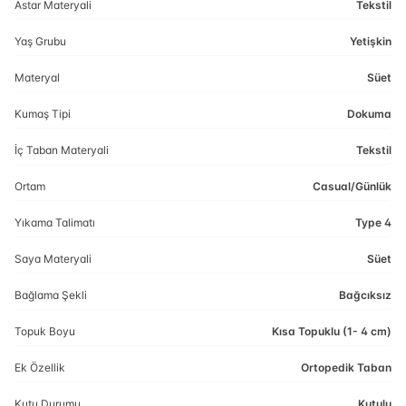
Astar Materyali
Tekstil
Yaş Grubu
Yetişkin
Materyal
Süet
Kumaş Tipi
Dokuma
İç Taban Materyali
Tekstil
Ortam
Casual/Günlük
Yıkama Talimatı
Type 4
Saya Materyali
Süet
Bağlama Şekli
Bağcıksız
Topuk Boyu
Kısa Topuklu (1- 4 cm)
Ek Özellik
Ortopedik Taban
Kutu Durumu
Kutulu