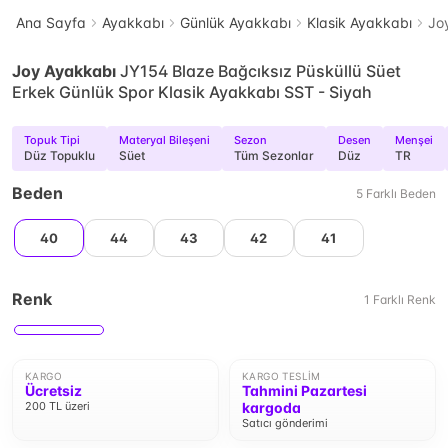
Ana Sayfa
Ayakkabı
Günlük Ayakkabı
Klasik Ayakkabı
Jo
Joy Ayakkabı
JY154 Blaze Bağcıksız Püsküllü Süet
Erkek Günlük Spor Klasik Ayakkabı SST - Siyah
Topuk Tipi
Materyal Bileşeni
Sezon
Desen
Menşei
Düz Topuklu
Süet
Tüm Sezonlar
Düz
TR
Beden
5
Farklı
Beden
40
44
43
42
41
Renk
1
Farklı
Renk
KARGO
KARGO TESLIM
Ücretsiz
Tahmini Pazartesi
200 TL üzeri
kargoda
Satıcı gönderimi