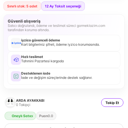
Sınırlı stok: 5 adet
12
Ay Taksit seçeneği
Güvenli alışveriş
Satıcı doğrulandı, ödeme ve teslimat süreci gormeklazim.com
tarafından koruma altında.
iyzico güvenceli ödeme
Kart bilgileriniz şifreli, ödeme iyzico korumasında.
Hızlı teslimat
Tahmini Pazartesi kargoda
Desteklenen iade
İade ve değişim süreçlerinde destek sağlanır.
ARDA AYAKKABI
Takip Et
0
Takipçi
Onaylı Satıcı
Puan
0.0