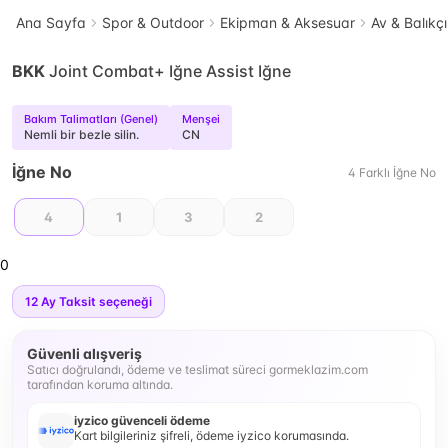
Ana Sayfa
Spor & Outdoor
Ekipman & Aksesuar
Av & Balıkçı
BKK
Joint Combat+ Iğne Assist Iğne
Bakım Talimatları (Genel)
Menşei
Nemli bir bezle silin.
CN
İğne No
4
Farklı
İğne No
4
1
3
2
0
12
Ay Taksit seçeneği
Güvenli alışveriş
Satıcı doğrulandı, ödeme ve teslimat süreci gormeklazim.com
tarafından koruma altında.
iyzico güvenceli ödeme
Kart bilgileriniz şifreli, ödeme iyzico korumasında.