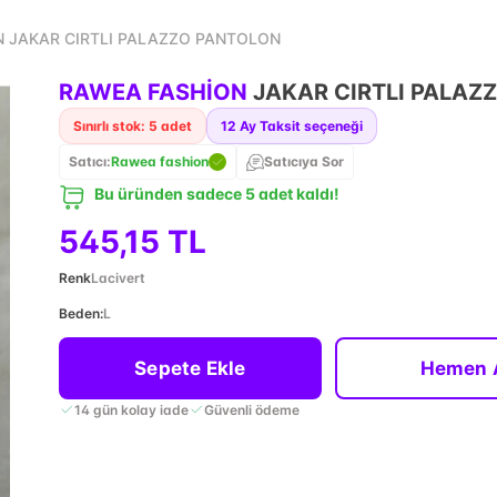
 JAKAR CIRTLI PALAZZO PANTOLON
RAWEA FASHİON
JAKAR CIRTLI PALAZ
Sınırlı stok: 5 adet
12
Ay Taksit seçeneği
Satıcı:
Rawea fashion
Satıcıya Sor
Bu üründen sadece 5 adet kaldı!
545,15 TL
Renk
Lacivert
Beden
:
L
Sepete Ekle
Hemen 
14 gün kolay iade
Güvenli ödeme