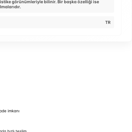
istike görünümleriyle bilinir. Bir başka özelliği ise
lmalarıdır.
TR
iade imkanı
arla hızlı teslim