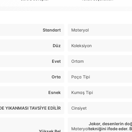
Standart
Materyal
Düz
Koleksiyon
Evet
Ortam
Orta
Paça Tipi
Esnek
Kumaş Tipi
E YIKANMASI TAVSİYE EDİLİR
Cinsiyet
Jakar, desenlerin do
Materyal
tekniğini ifade eder.
Yüksek Bel