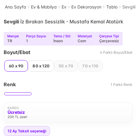
Ana Sayfa
Ev & Mobilya
Ev
Ev Dekorasyon
Tablo
Sevgil
Sevgili
İz Bırakan Sessizlik - Mustafa Kemal Atatürk
Menşei
Parça Sayısı
Tema / Stil
Materyal
Çerçeve Tipi
TR
1
İnsan
Cam
Çerçevesiz
Boyut/Ebat
4
Farklı
Boyut/Ebat
60 x 90
80 x 120
50 x 70
70 x 110
Renk
1
Farklı
Renk
KARGO
Ücretsiz
200 TL üzeri
12
Ay Taksit seçeneği