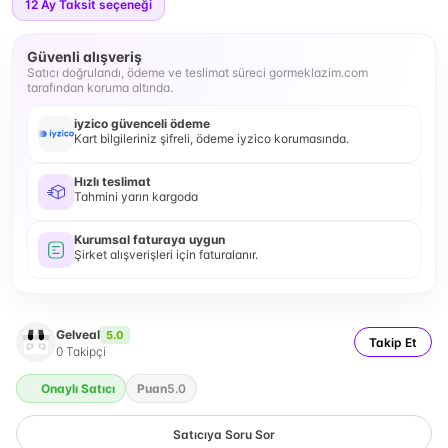
12
Ay Taksit seçeneği
Güvenli alışveriş
Satıcı doğrulandı, ödeme ve teslimat süreci gormeklazim.com
tarafından koruma altında.
iyzico güvenceli ödeme
Kart bilgileriniz şifreli, ödeme iyzico korumasında.
Hızlı teslimat
Tahmini yarın kargoda
Kurumsal faturaya uygun
Şirket alışverişleri için faturalanır.
Gelveal
5.0
Takip Et
0
Takipçi
Onaylı Satıcı
Puan
5.0
Satıcıya Soru Sor