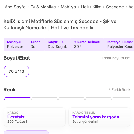
Ana Sayfa
Ev & Mobilya
Mobilya
Halı / Kilim
Seccade
ha
haliX
İslami Motiflerle Süslenmiş Seccade - Şık ve
Kullanışlı Namazlık | Hafif ve Taşınabilir
Materyal
Taban
Saçak Tipi
Yıkama Talimatı
Materyal Bileşen
Polyester
Dot
Düz Saçak
30 °
Polyester Keçe
Boyut/Ebat
1
Farklı
Boyut/Ebat
70 x 110
Renk
6
Farklı
Renk
KARGO
KARGO TESLIM
Ücretsiz
Tahmini yarın kargoda
200 TL üzeri
Satıcı gönderimi