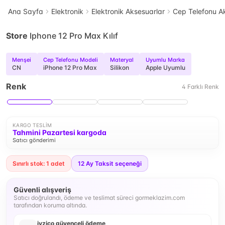
Ana Sayfa
Elektronik
Elektronik Aksesuarlar
Cep Telefonu Ak
Store
Iphone 12 Pro Max Kılıf
Menşei
Cep Telefonu Modeli
Materyal
Uyumlu Marka
CN
iPhone 12 Pro Max
Silikon
Apple Uyumlu
Renk
4
Farklı
Renk
KARGO TESLIM
Tahmini Pazartesi kargoda
Satıcı gönderimi
Sınırlı stok: 1 adet
12
Ay Taksit seçeneği
Güvenli alışveriş
Satıcı doğrulandı, ödeme ve teslimat süreci gormeklazim.com
tarafından koruma altında.
iyzico güvenceli ödeme