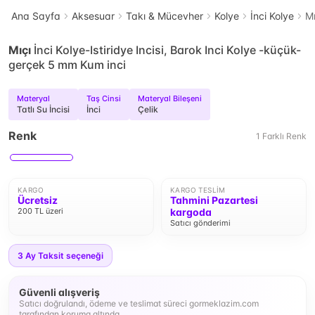
Ana Sayfa
Aksesuar
Takı & Mücevher
Kolye
İnci Kolye
Mı
Mıçı
İnci Kolye-Istiridye Incisi, Barok Inci Kolye -küçük-
gerçek 5 mm Kum inci
Materyal
Taş Cinsi
Materyal Bileşeni
Tatlı Su İncisi
İnci
Çelik
Renk
1
Farklı
Renk
KARGO
KARGO TESLIM
Ücretsiz
Tahmini Pazartesi
200 TL üzeri
kargoda
Satıcı gönderimi
3
Ay Taksit seçeneği
Güvenli alışveriş
Satıcı doğrulandı, ödeme ve teslimat süreci gormeklazim.com
tarafından koruma altında.