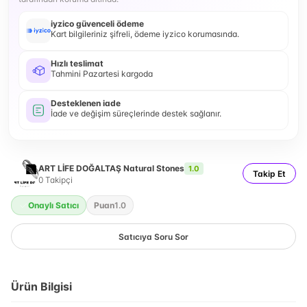
iyzico güvenceli ödeme
Kart bilgileriniz şifreli, ödeme iyzico korumasında.
Hızlı teslimat
Tahmini Pazartesi kargoda
Desteklenen iade
İade ve değişim süreçlerinde destek sağlanır.
ART LİFE DOĞALTAŞ Natural Stones
1.0
Takip Et
0
Takipçi
Onaylı Satıcı
Puan
1.0
Satıcıya Soru Sor
Ürün Bilgisi