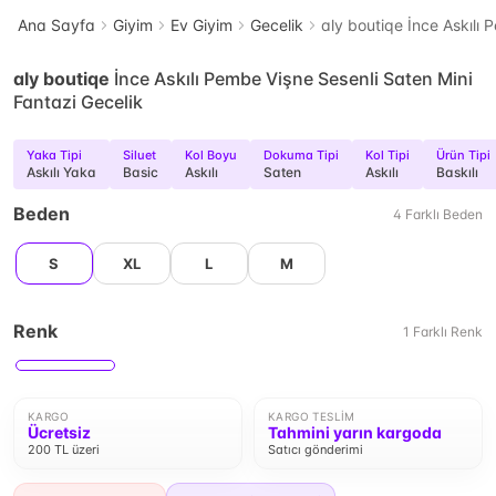
Ana Sayfa
Giyim
Ev Giyim
Gecelik
aly boutiqe İnce Askılı 
aly boutiqe
İnce Askılı Pembe Vişne Sesenli Saten Mini
Fantazi Gecelik
Yaka Tipi
Siluet
Kol Boyu
Dokuma Tipi
Kol Tipi
Ürün Tipi
Askılı Yaka
Basic
Askılı
Saten
Askılı
Baskılı
Beden
4
Farklı
Beden
S
XL
L
M
Renk
1
Farklı
Renk
KARGO
KARGO TESLIM
Ücretsiz
Tahmini yarın kargoda
200 TL üzeri
Satıcı gönderimi