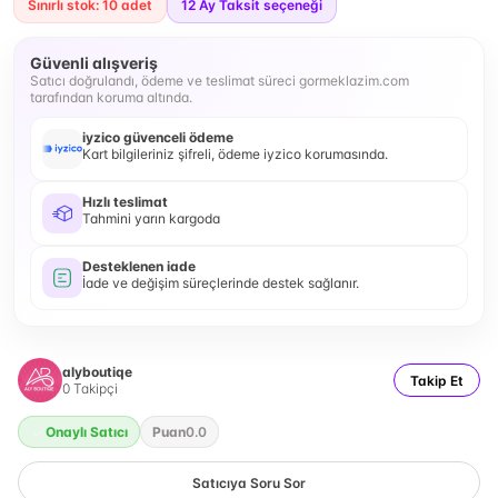
Sınırlı stok: 10 adet
12
Ay Taksit seçeneği
Güvenli alışveriş
Satıcı doğrulandı, ödeme ve teslimat süreci gormeklazim.com
tarafından koruma altında.
iyzico güvenceli ödeme
Kart bilgileriniz şifreli, ödeme iyzico korumasında.
Hızlı teslimat
Tahmini yarın kargoda
Desteklenen iade
İade ve değişim süreçlerinde destek sağlanır.
alyboutiqe
Takip Et
0
Takipçi
Onaylı Satıcı
Puan
0.0
Satıcıya Soru Sor